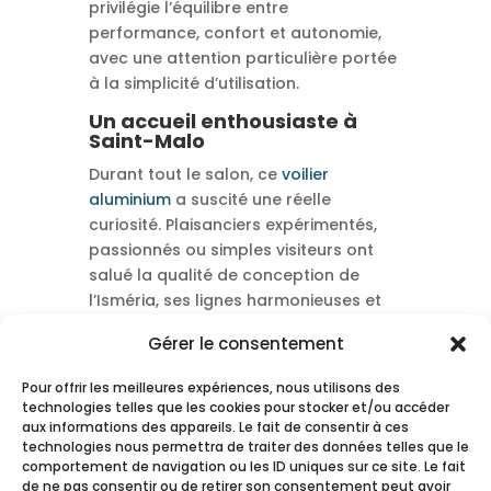
privilégie l’équilibre entre
performance, confort et autonomie,
avec une attention particulière portée
à la simplicité d’utilisation.
Un accueil enthousiaste à
Saint-Malo
Durant tout le salon, ce
voilier
aluminium
a suscité une réelle
curiosité. Plaisanciers expérimentés,
passionnés ou simples visiteurs ont
salué la qualité de conception de
l’Isméria, ses lignes harmonieuses et
ses aménagements pensés pour la vie
Gérer le consentement
à bord. Les échanges que nous avons
eus ont été riches et encourageants.
Pour offrir les meilleures expériences, nous utilisons des
technologies telles que les cookies pour stocker et/ou accéder
aux informations des appareils. Le fait de consentir à ces
technologies nous permettra de traiter des données telles que le
comportement de navigation ou les ID uniques sur ce site. Le fait
de ne pas consentir ou de retirer son consentement peut avoir