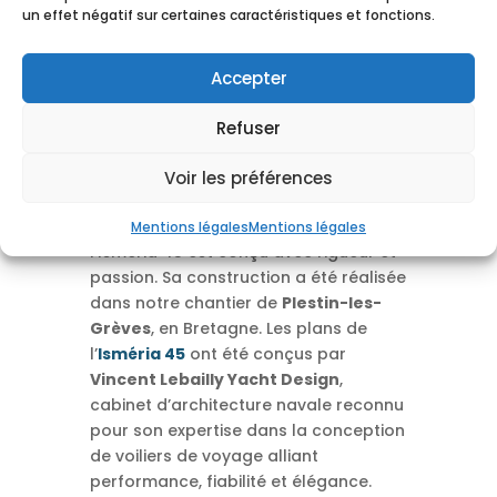
un effet négatif sur certaines caractéristiques et fonctions.
Accepter
Refuser
Un voilier signé Bord à Bord
selon les plans de Vincent
Voir les préférences
Lebailly
Entièrement fabriqué en aluminium,
Mentions légales
Mentions légales
l’Isméria 45 est conçu avec rigueur et
passion. Sa construction a été réalisée
dans notre chantier de
Plestin-les-
Grèves
, en Bretagne. Les plans de
l’
Isméria 45
ont été conçus par
Vincent Lebailly Yacht Design
,
cabinet d’architecture navale reconnu
pour son expertise dans la conception
de voiliers de voyage alliant
performance, fiabilité et élégance.