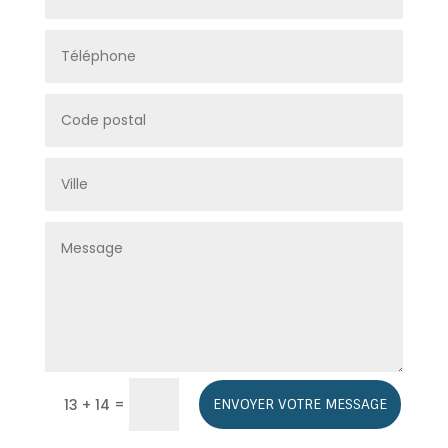
A
=
13 + 14
ENVOYER VOTRE MESSAGE
l
t