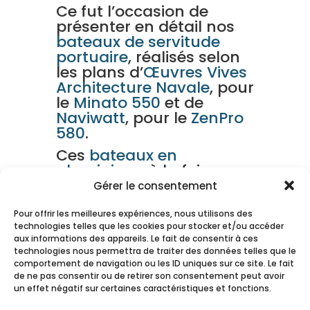
Ce fut l’occasion de
présenter en détail nos
bateaux de servitude
portuaire
, réalisés selon
les plans d’
Œuvres Vives
Architecture Navale
, pour
le
Minato 550
et de
Naviwatt
, pour le
ZenPro
580
.
Ces
bateaux en
aluminium
, à la fois
écologiques et
Gérer le consentement
entièrement
customisables, ont été
Pour offrir les meilleures expériences, nous utilisons des
technologies telles que les cookies pour stocker et/ou accéder
conçus pour s’adapter
aux informations des appareils. Le fait de consentir à ces
aux besoins spécifiques
technologies nous permettra de traiter des données telles que le
des professionnels du
comportement de navigation ou les ID uniques sur ce site. Le fait
secteur.
de ne pas consentir ou de retirer son consentement peut avoir
un effet négatif sur certaines caractéristiques et fonctions.
Leur faible tirant d’eau,