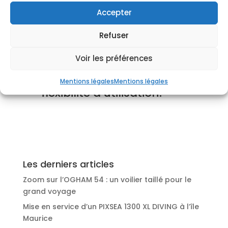
leur taille optimisée et
leur excellente
Accepter
manœuvrabilité en font
des solutions idéales
Refuser
pour naviguer dans des
zones portuaires étroites
Voir les préférences
et difficiles d’accès, tout
en offrant une grande
Mentions légales
Mentions légales
flexibilité d’utilisation.
Les derniers articles
Zoom sur l’OGHAM 54 : un voilier taillé pour le
grand voyage
Mise en service d’un PIXSEA 1300 XL DIVING à l’île
Maurice