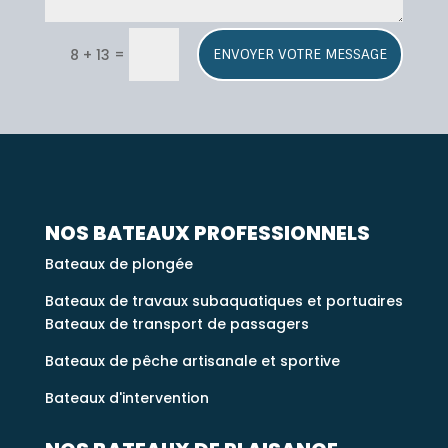
A
=
8 + 13
ENVOYER VOTRE MESSAGE
l
t
e
r
n
a
t
i
NOS BATEAUX PROFESSIONNELS
v
Bateaux de plongée
e
:
Bateaux de travaux subaquatiques et portuaires
Bateaux de transport de passagers
Bateaux de pêche artisanale et sportive
Bateaux d'intervention