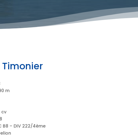
 Timonier
3
,90 m
0 cv
8
C B8 – DIV 222/4ème
Delion