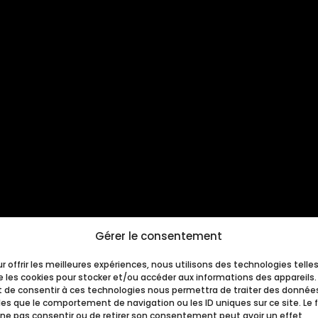
Gérer le consentement
r offrir les meilleures expériences, nous utilisons des technologies telle
 les cookies pour stocker et/ou accéder aux informations des appareils.
it de consentir à ces technologies nous permettra de traiter des donnée
les que le comportement de navigation ou les ID uniques sur ce site. Le f
 ne pas consentir ou de retirer son consentement peut avoir un effet