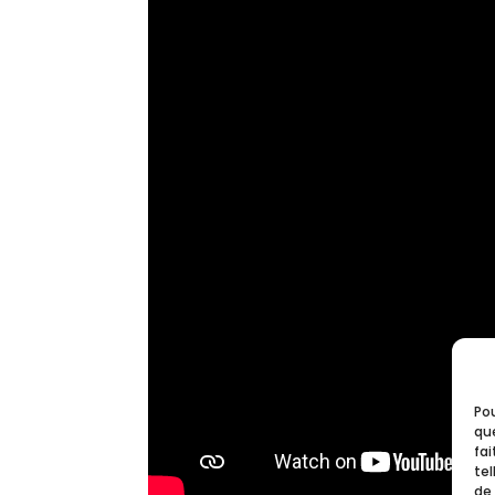
Pou
que
fa
tel
de