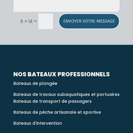
A
=
5 + 14
ENVOYER VOTRE MESSAGE
l
t
e
r
n
a
t
i
NOS BATEAUX PROFESSIONNELS
v
Bateaux de plongée
e
:
Bateaux de travaux subaquatiques et portuaires
Bateaux de transport de passagers
Bateaux de pêche artisanale et sportive
Bateaux d'intervention