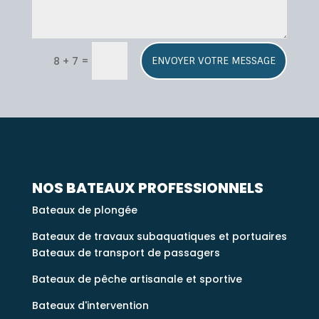
A
=
8 + 7
ENVOYER VOTRE MESSAGE
l
t
e
r
n
a
t
i
NOS BATEAUX PROFESSIONNELS
v
Bateaux de plongée
e
:
Bateaux de travaux subaquatiques et portuaires
Bateaux de transport de passagers
Bateaux de pêche artisanale et sportive
Bateaux d'intervention