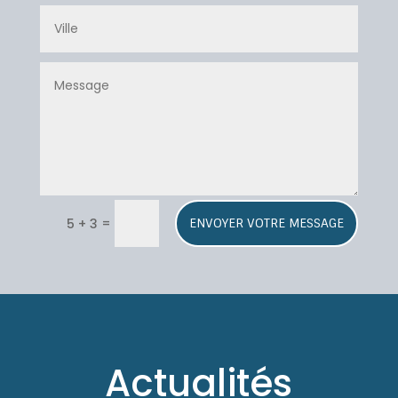
A
=
5 + 3
ENVOYER VOTRE MESSAGE
l
t
e
r
n
a
t
Actualités
i