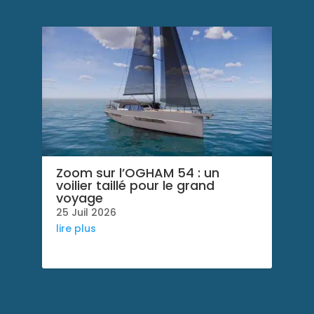
v
e
:
Zoom sur l’OGHAM 54 : un
voilier taillé pour le grand
voyage
25 Juil 2026
lire plus