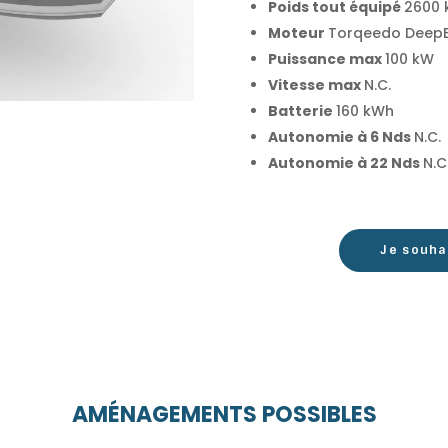
Poids tout équipé
260
0 
Moteur
Torqeedo
DeepB
Puissance max
100 kW
Vitesse max
N.C.
Batterie
160
kWh
Autonomie à 6 Nds
N.C.
Autonomie à 22 Nds
N.C
Je souha
AMÉNAGEMENTS POSSIBLES