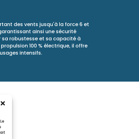
nt des vents jusqu'à la force 6 et
 garantissant ainsi une sécurité
r sa robustesse et sa capacité à
opulsion 100 % électrique, il offre
usages intensifs.
s
 Le
s
ait