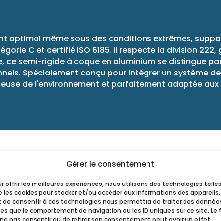
t optimal même sous des conditions extrêmes, supporta
orie C et certifié ISO 6185, il respecte la division 222,
, ce semi-rigide à coque en aluminium se distingue pa
els. Spécialement conçu pour intégrer un système de pr
euse de l'environnement et parfaitement adaptée aux 
Gérer le consentement
r offrir les meilleures expériences, nous utilisons des technologies telle
 les cookies pour stocker et/ou accéder aux informations des appareils.
it de consentir à ces technologies nous permettra de traiter des donnée
les que le comportement de navigation ou les ID uniques sur ce site. Le f
 ne pas consentir ou de retirer son consentement peut avoir un effet