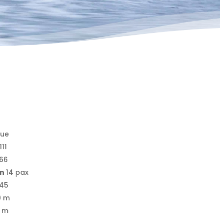
que
11
66
on
14 pax
45
0 m
5 m