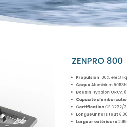
ZENPRO 800
Propulsion
100% électri
Coque
Aluminium 5083H1
Boudin
Hypalon
ORCA 8
Capacité d’embarcati
Certification
CE D222/2
Longueur hors tout
8.0
Largeur extérieure
2.9