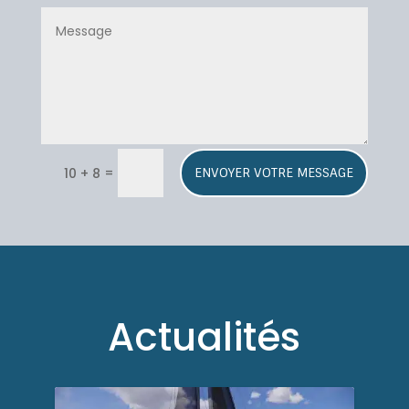
A
=
10 + 8
ENVOYER VOTRE MESSAGE
l
t
e
r
n
a
t
Actualités
i
v
e
: