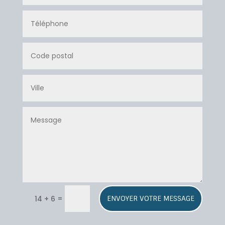
A
=
14 + 6
ENVOYER VOTRE MESSAGE
l
t