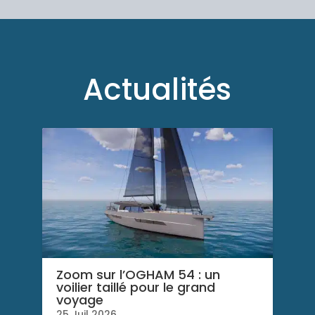
e
r
n
a
t
Actualités
i
v
e
:
Zoom sur l’OGHAM 54 : un
voilier taillé pour le grand
voyage
25 Juil 2026