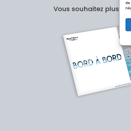
de
Vous souhaitez plus d'i
nég