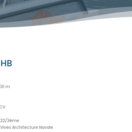
 HB
,00 m
 CV
 222/3ème
Vives Architecture Navale