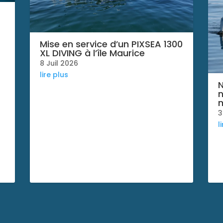
Mise en service d’un PIXSEA 1300
XL DIVING à l’île Maurice
8 Juil 2026
lire plus
N
n
m
3
l