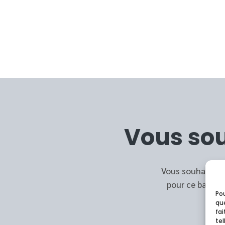
Vous sou
Vous souhaitez a
pour ce bateau
Pou
que
fa
tel