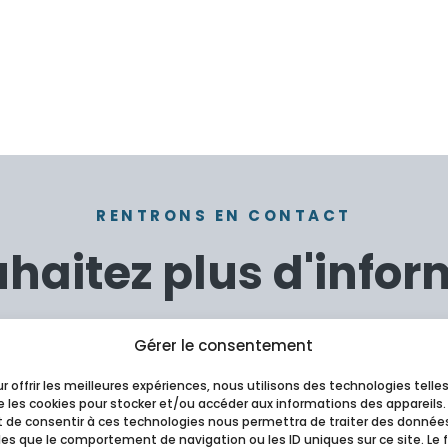
RENTRONS EN CONTACT
haitez plus d'infor
voir plus d'informations sur ce bateau/navire ou sur les op
Gérer le consentement
, laissez-nous vos coordonnées, nous allons reprendre con
r offrir les meilleures expériences, nous utilisons des technologies telle
 les cookies pour stocker et/ou accéder aux informations des appareils.
it de consentir à ces technologies nous permettra de traiter des donnée
les que le comportement de navigation ou les ID uniques sur ce site. Le f