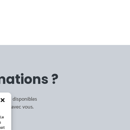
mations ?
tions disponibles
tact avec vous.
s
 Le
s
ait