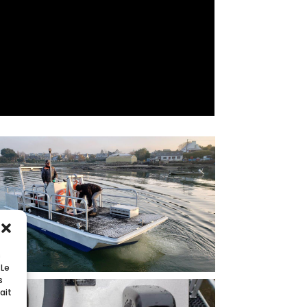
s
 Le
s
ait