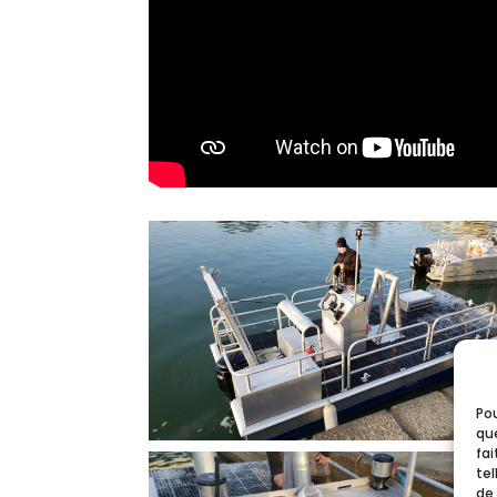
Pou
que
fa
tel
de