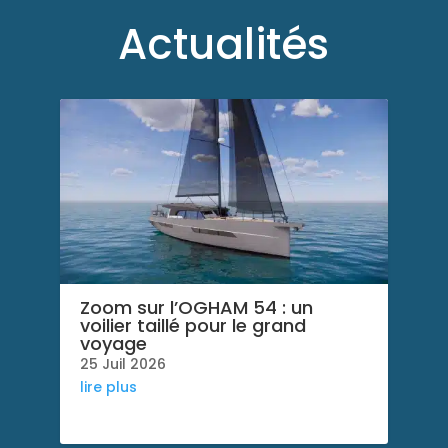
t
Actualités
i
v
e
:
Zoom sur l’OGHAM 54 : un
voilier taillé pour le grand
voyage
25 Juil 2026
lire plus