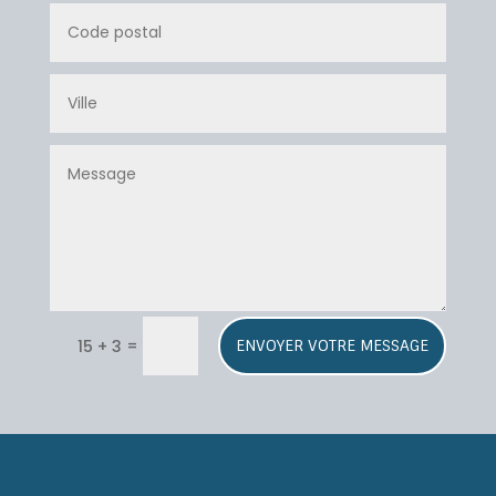
A
=
15 + 3
ENVOYER VOTRE MESSAGE
l
t
e
r
n
a